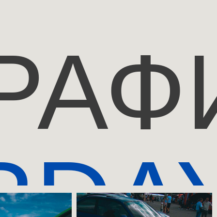
РАФ
RDA