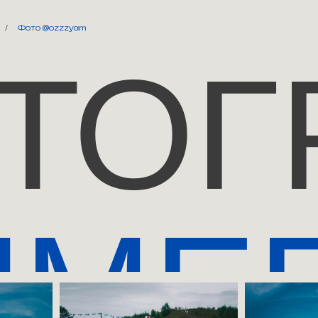
/
Фото @ozzzyam
ТОГ
MME