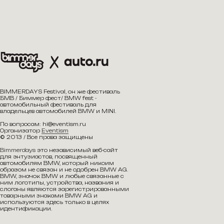
BIMMERDAYS Festival, он же фестиваль
БМВ / Биммер фест/ BMW fest -
автомобильный фестиваль для
владельцев автомобилей BMW и MINI.
По вопросам: hi@eventism.ru
Организатор
Eventism
© 2013 / Все права защищены
Bimmerdays
это независимый веб-сайт
для энтузиастов, посвященный
автомобилям BMW, который никоим
образом не связан и не одобрен BMW AG.
BMW, значок BMW и любые связанные с
ним логотипы, устройства, названия и
слоганы являются зарегистрированными
товарными знаками BMW AG и
используются здесь только в целях
идентификации.