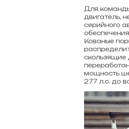
Для команды
двигатель, 
серийного а
обеспечения
Кованые пор
распределит
скользящие 
переработан
мощность ше
277 л.с. до в