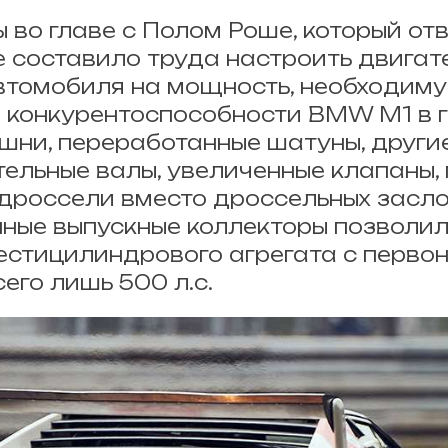
 во главе с Полом Роше, который от
не составило труда настроить двигат
втомобиля на мощность, необходим
 конкурентоспособности BMW M1 в г
шни, переработанные шатуны, други
ельные валы, увеличенные клапаны, 
дроссели вместо дроссельных засло
ные выпускные коллекторы позволил
стицилиндрового агрегата с перво
сего лишь 500 л.с.