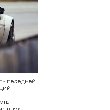
ль передней
ящий
сть
ва двух