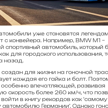
втомобили уже становятся легендам
ят с конвейера. Например, BMW M1 –
 спортивный автомобиль, который 
как для городского использования, т
а назад.
создан для жизни на гоночной трасс
вует каждая его гайка и болт. Поэт
 особенно впечатляющей, развивая
ю скорость более 260 км/ч, что поз
войти в книгу рекордов как ‘самом
 автомобилю Германии’. Однако гон