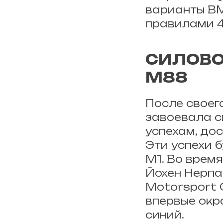
варианты BM
правилами 4
СИЛОВО
M88
После своег
завоевала 
успехам, до
Эти успехи 
M1. Во врем
Йохен Нерпа
Motorsport 
впервые окр
синий.