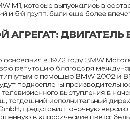
W M1, которые выпускались в соотве
-й и 5-й групп, были еще более впе
Й АГРЕГАТ: ДВИГАТЕЛЬ
о основания в 1972 году BMW Moto
свою репутацию благодаря междун
стигнутым с помощью BMW 2002 и B
будут подкреплены производительн
я телевизионного выступления в нача
ш, тогдашний исполнительный дир
GmbH, представил гоночную версию
ашенную в классические цвета: белы