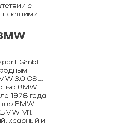
тствии с
чатляющими.
 BMW
rsport GmbH
ародным
MW 3.0 CSL.
остью BMW
ле 1978 года
ектор BMW
 BMW M1,
й, красный и