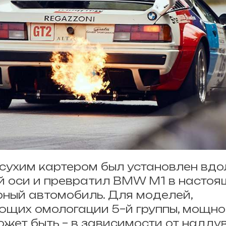
ухим картером был установлен вдо
й оси и превратил BMW M1 в насто
ный автомобиль. Для моделей,
ющих омологации 5–й группы, мощно
ожет быть – в зависимости от надду