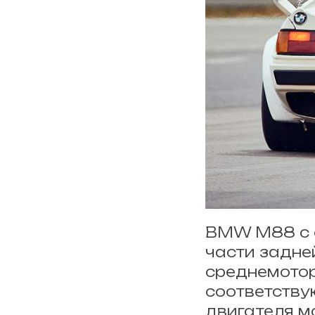
BMW M88 с с
части задне
среднемотор
соответству
двигателя м