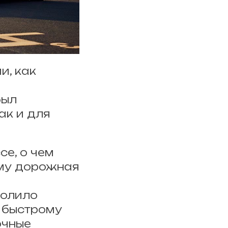
и, как
был
ак и для
е, о чем
ому дорожная
волило
у быстрому
очные