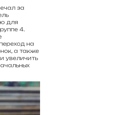
вечал за
ель
ую для
руппе 4.
е
переход на
нок, а также
и увеличить
начальных