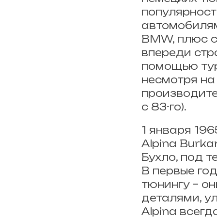
популярност
автомобилям
BMW, плюс с
впереди стро
помощью тур
несмотря на
производите
с 83-го).
1 января 19
Alpina Burk
Бухло, под т
В первые год
тюнингу – о
деталями, у
Alpina всег