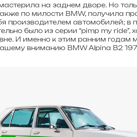
 мастерила на заднем дворе. Но толь
, также по милости BMW, получила пр
бя производителем автомобилей; в 
ельно было из серии “pimp my ride”, х
вне. И именно к этим ранним годам м
вашему вниманию BMW Alpina B2 197