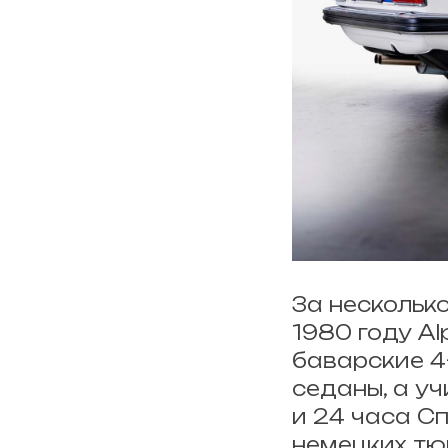
За нескольк
1980 году A
баварские 4
седаны, а уч
и 24 часа Сп
немецких тю