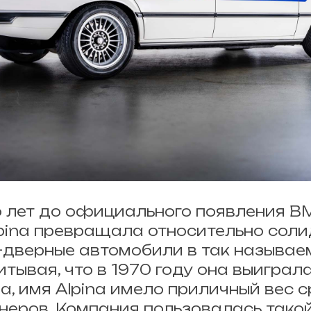
о лет до официального появления B
lpina превращала относительно сол
-дверные автомобили в так называе
итывая, что в 1970 году она выиграл
а, имя Alpina имело приличный вес 
неров. Компания пользовалась тако