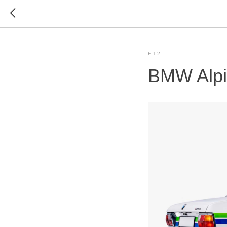
E12
BMW Alpi