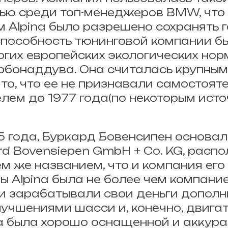
ью среди топ-менеджеров BMW, что
 Alpina было разрешено сохранять 
пособность тюнинговой компании бы
гих европейских экологических норм
бонаддува. Она считалась крупным
 то, что ее не признавали самостоят
лем до 1977 года(по некоторым ист
65 года, Буркард Бовенсипен основа
ard Bovensiepen GmbH + Co. KG, расп
ем же названием, что и компания его
ы Alpina была не более чем компани
ни зарабатывали свои деньги допол
лучшениями шасси и, конечно, двигат
да была хорошо оснащенной и аккура