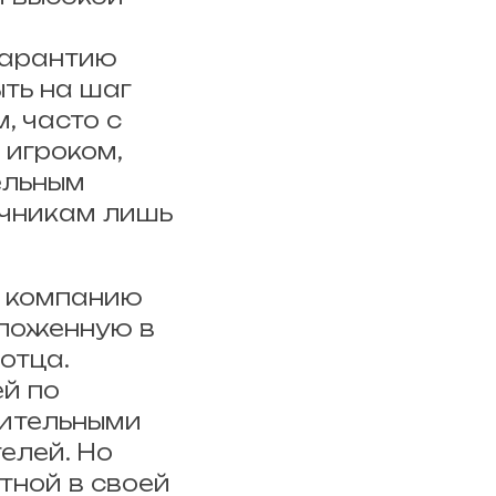
гарантию
ть на шаг
, часто с
 игроком,
ельным
очникам лишь
л компанию
оложенную в
 отца.
ей по
нительными
елей. Но
тной в своей