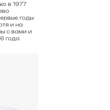
ко в 1977
аво
первые годы
отя и на
ы с вами и
6 года