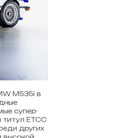
MW M535i в
идные
мые супер-
а титул ETCC
среди других
й высокой